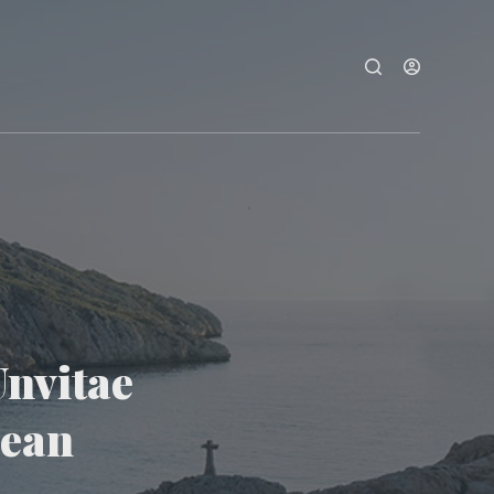
nvitae
ean