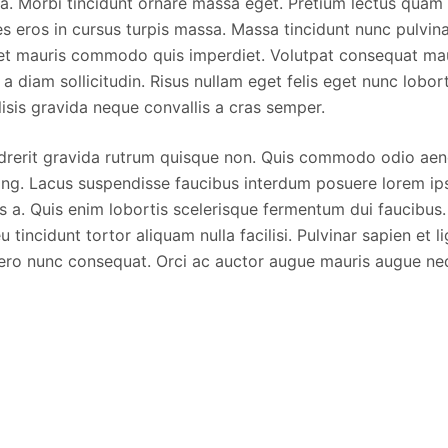
a. Morbi tincidunt ornare massa eget. Pretium lectus quam i
ces eros in cursus turpis massa. Massa tincidunt nunc pulvina
met mauris commodo quis imperdiet. Volutpat consequat ma
o a diam sollicitudin. Risus nullam eget felis eget nunc lobort
isis gravida neque convallis a cras semper.
drerit gravida rutrum quisque non. Quis commodo odio aen
ng. Lacus suspendisse faucibus interdum posuere lorem ip
is a. Quis enim lobortis scelerisque fermentum dui faucibus. 
u tincidunt tortor aliquam nulla facilisi. Pulvinar sapien et 
ero nunc consequat. Orci ac auctor augue mauris augue ne