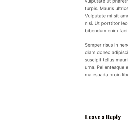
vulputate ut pharetr
turpis. Mauris ultri
Vulputate mi sit a
nisi. Ut porttitor le
bibendum enim facil
Semper risus in hen
diam donec adipisci
suscipit tellus maur
urna. Pellentesque e
malesuada proin lib
Leave a Reply