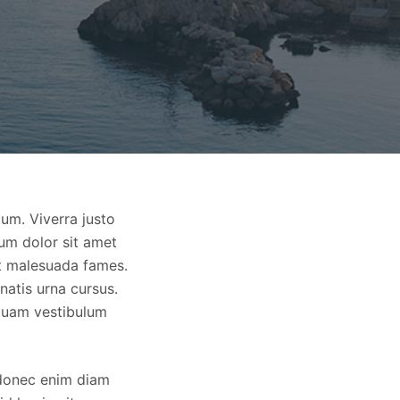
um. Viverra justo
sum dolor sit amet
 et malesuada fames.
natis urna cursus.
iquam vestibulum
 donec enim diam