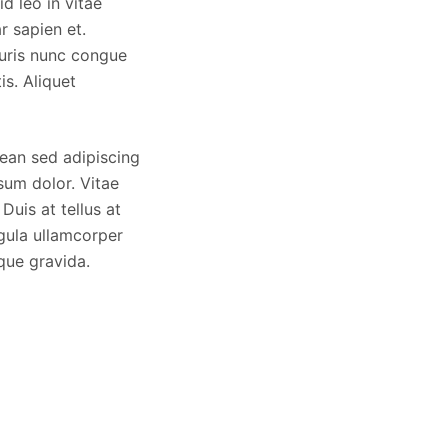
d leo in vitae
r sapien et.
uris nunc congue
is. Aliquet
ean sed adipiscing
sum dolor. Vitae
Duis at tellus at
ligula ullamcorper
que gravida.