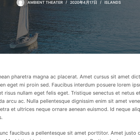
AMBIENT THEATER
2020年4月17日
ISLANDS
ean pharetra magna ac placerat. Amet cursus sit amet dict
pien eget mi proin sed. Faucibus interdum posuere lorem ip
t risus nullam eget felis eget. Tristique senectus et netus
da arcu ac. Nulla pellentesque dignissim enim sit amet vene
etra et ultrices neque ornare aenean euismod. Id neque al
s.
unc faucibus a pellentesque sit amet porttitor. Amet justo