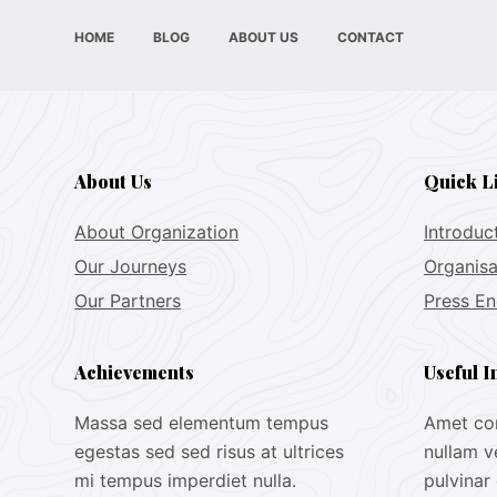
HOME
BLOG
ABOUT US
CONTACT
About Us
Quick L
About Organization
Introduc
Our Journeys
Organis
Our Partners
Press En
Achievements
Useful I
Massa sed elementum tempus
Amet com
egestas sed sed risus at ultrices
nullam v
mi tempus imperdiet nulla.
pulvinar